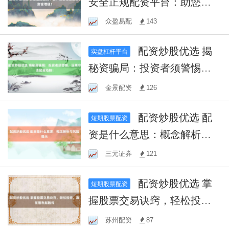
安全正规配资平台：助您稳
健投资，财富增值！
众盈易配
143
配资炒股优选 揭
实盘杠杆平台
秘资骗局：投资者须警惕，
远离非法配资陷阱！
金景配资
126
配资炒股优选 配
短期股票配资
资是什么意思：概念解析与
风险提示
三元证券
121
配资炒股优选 掌
短期股票配资
握股票交易诀窍，轻松投
资，赢在股市起跑线
苏州配资
87