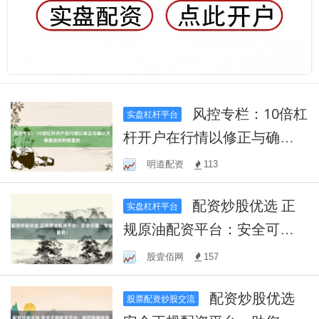
风控专栏：10倍杠
实盘杠杆平台
杆开户在行情以修正与确认
交替推进的时期里的
明道配资
113
配资炒股优选 正
实盘杠杆平台
规原油配资平台：安全可
靠，专业服务！
股壹佰网
157
配资炒股优选
股票配资炒股交流