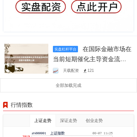
在国际金融市场在
实盘杠杆平台
当前短期催化主导资金流向
的阶段里中股票网上配
天载配资
121
全部加载完成
行情指数
上证走势
深证走势
创业走势