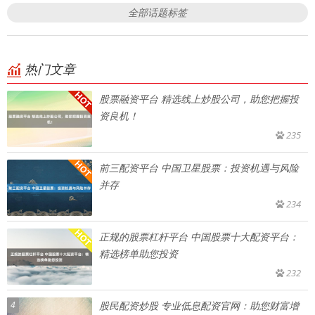
全部话题标签
热门文章
股票融资平台 精选线上炒股公司，助您把握投
资良机！
235
前三配资平台 中国卫星股票：投资机遇与风险
并存
234
正规的股票杠杆平台 中国股票十大配资平台：
精选榜单助您投资
232
4
股民配资炒股 专业低息配资官网：助您财富增