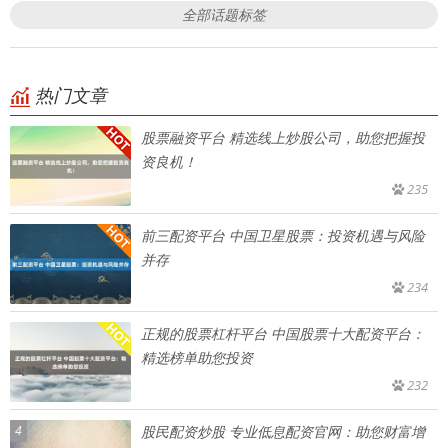
全部话题标签
热门文章
股票融资平台 精选线上炒股公司，助您把握投
资良机！
235
前三配资平台 中国卫星股票：投资机遇与风险
并存
234
正规的股票杠杆平台 中国股票十大配资平台：
精选榜单助您投资
232
4
股民配资炒股 专业低息配资官网：助您财富增